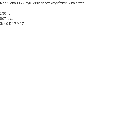
маринованный лук, микс салат, соус french vinaigrette
230 гр.
507 ккал.
Ж-40 Б-17 У-17