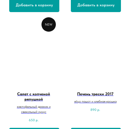
Добавить в корзину
Добавить в корзину
NEW
Салат с копченой
Печень трески 2017
ряпушкой
яйцо пашот и хлебная крошка
картофельный драник и
890
р.
свекольный хумус
650
р.