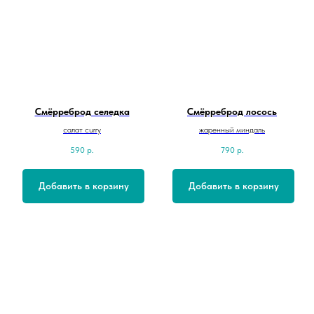
Смёрреброд селедка
Смёрреброд лосось
салат curry
жаренный миндаль
590
р.
790
р.
Добавить в корзину
Добавить в корзину