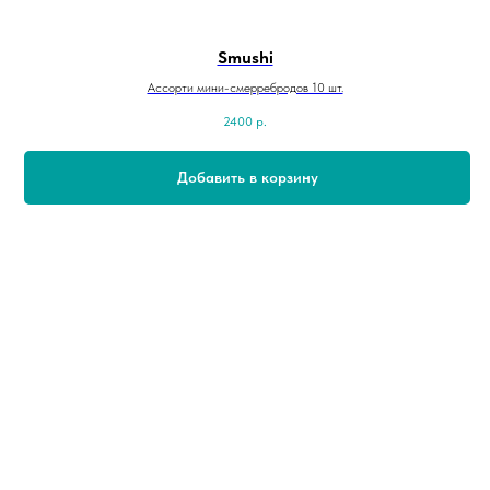
Smushi
Ассорти мини-смерребродов 10 шт.
2400
р.
Добавить в корзину