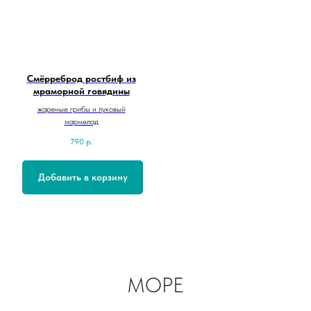
Смёрреброд ростбиф из
мраморной говядины
жареные грибы и луковый
мармелад
790
р.
Добавить в корзину
МОРЕ