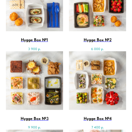
Hygge Box №1
Hygge Box №2
3 900
р.
6 000
р.
Hygge Box №3
Hygge Box №4
9 900
р.
7 400
р.