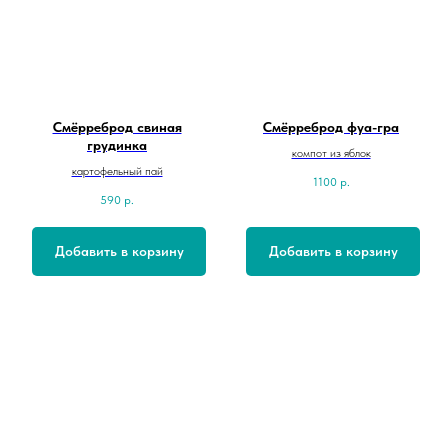
Смёрреброд свиная
Смёрреброд фуа-гра
грудинка
компот из яблок
картофельный пай
1100
р.
590
р.
Добавить в корзину
Добавить в корзину