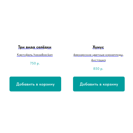
Три вида селёдки
Хумус
Картофель hasselbacken
фермерские цветные корнеплоды,
фисташка
750
р.
850
р.
Добавить в корзину
Добавить в корзину