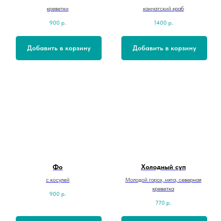
креветки
камчатский краб
900
р.
1400
р.
Добавить в корзину
Добавить в корзину
Фо
Холодный суп
с косулей
Молодой горох, мята, северная
креветка
900
р.
770
р.