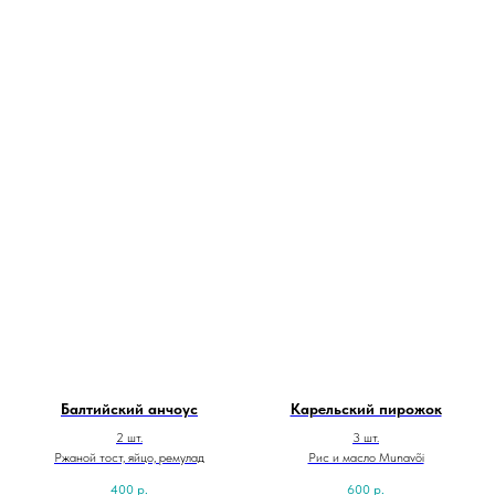
Балтийский анчоус
Карельский пирожок
2 шт.
3 шт.
Ржаной тост, яйцо, ремулад
Рис и масло Munavõi
400
р.
600
р.