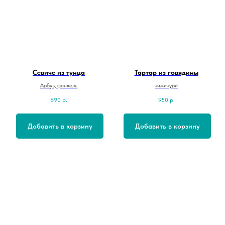
Севиче из тунца
Тартар из говядины
Арбуз, фенхель
чимичури
690
р.
950
р.
Добавить в корзину
Добавить в корзину