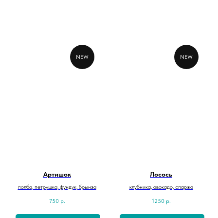
NEW
NEW
Артишок
Лосось
полба, петрушка, фундук, брынза
клубника, авокадо, спаржа
750
р.
1250
р.