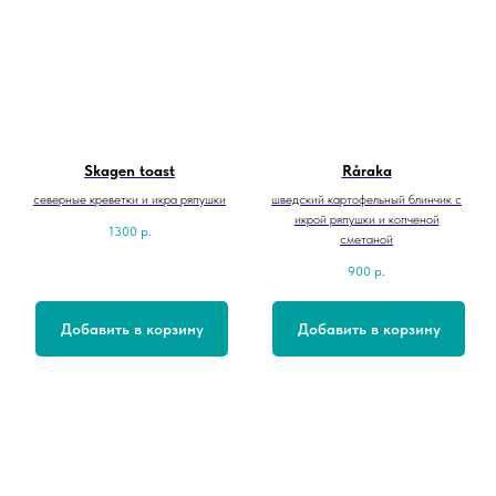
Skagen toast
Råraka
северные креветки и икра ряпушки
шведский картофельный блинчик с
икрой ряпушки и копченой
1300
р.
сметаной
900
р.
Добавить в корзину
Добавить в корзину