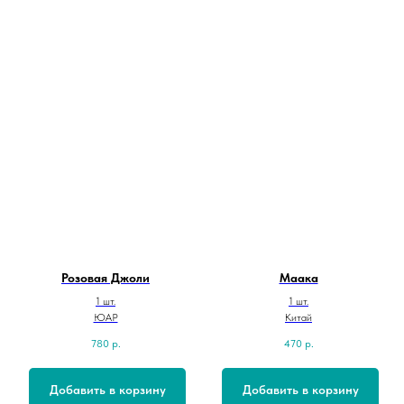
Розовая Джоли
Маака
1 шт.
1 шт.
ЮАР
Китай
780
р.
470
р.
Добавить в корзину
Добавить в корзину