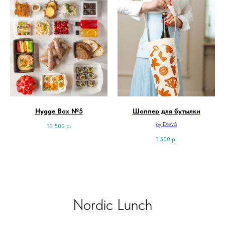
Hygge Box №5
Шоппер для бутылки
by Drevå
10 500
р.
1 500
р.
Nordic Lunch