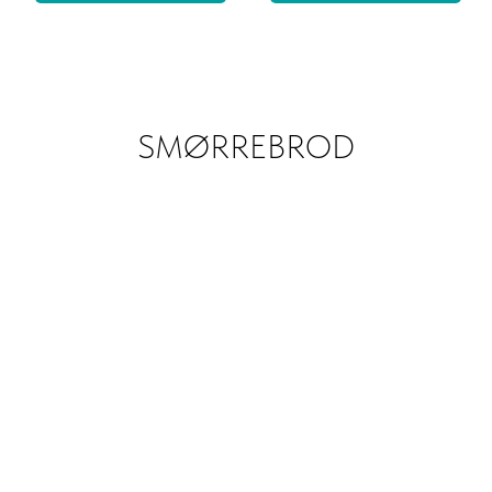
SMØRREBROD